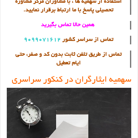
استفاده از سهمیه ها ،
با مشاوران مرکز مشاوره
تحصیلی پاسخ با ما ارتباط برقرار نمایید.
همین حالا تماس بگیرید
تماس از سراسر کشور
9099071612
تماس از طریق تلفن ثابت بدون کد و صفر، حتی
ایام تعطیل
سهمیه ایثارگران در کنکور سراسری