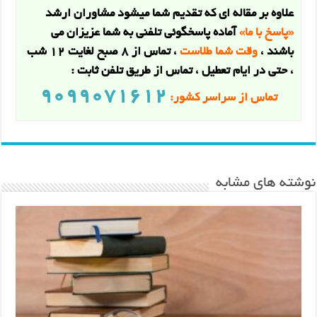
علاوه بر مقاله اي که تقديم شما ميشود مشاوران ارشد
«پاسخ با ما»
آماده پاسخگوئي تلفني به شما عزيزان مي
باشند ،
وقت شما طلاست
، تماس از 8 صبح لغايت 12 شب
، حتی در ایام تعطیل ، تماس از طريق تلفن ثابت :
9099071612
تماس از سراسر کشور:
نوشته های مشابه