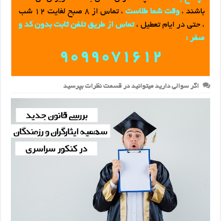
باشند ،
وقت شما طلاست
، تماس از 8 صبح لغايت 12 شب
، حتی در ایام تعطیل ،
تماس از طريق تلفن ثابت بدون کد و
صفر :
9099071612
اگر سوالی دارید میتوانید در قسمت نظرات بپرسید