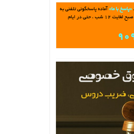
«پاسخ با ما»
آماده پاسخگوئي تلفني به
، تماس از 8 صبح لغايت 12 شب ، حتی در ایام
90