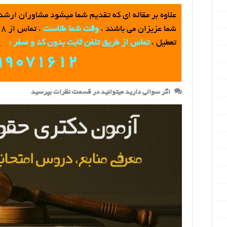
علاوه بر مقاله اي که تقديم شما ميشود مشاوران ارشد
شما عزيزان مي باشند ،
وقت شما طلاست
تعطیل ،
تماس از طريق تلفن ثابت بدون کد و صفر :
99071612
اگر سوالی دارید میتوانید در قسمت نظرات بپرسید