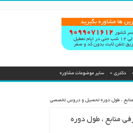
رین ها مشاوره بگیرید
9099071612
سر کشور
یق تلفن ثابت بدون کد و صفر
دکتری
سایر موضوعات مشاوره
نابع ، طول دوره تحصیل و دروس تخصصی
 منابع ، طول دوره